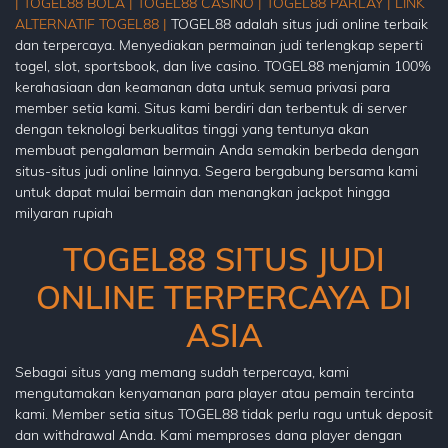
|
TOGEL88 BOLA |
TOGEL88 CASINO |
TOGEL88 PARLAY |
LINK
ALTERNATIF TOGEL88 |
TOGEL88 adalah situs judi online terbaik
2021 ©
dan terpercaya. Menyediakan permainan judi terlengkap seperti
TOGEL88-
togel, slot, sportsbook, dan live casino. TOGEL88 menjamin 100%
ASIA All
kerahasiaan dan keamanan data untuk semua privasi para
right
member setia kami. Situs kami berdiri dan terbentuk di server
reserved
dengan teknologi berkualitas tinggi yang tentunya akan
membuat pengalaman bermain Anda semakin berbeda dengan
situs-situs judi online lainnya. Segera bergabung bersama kami
untuk dapat mulai bermain dan menangkan jackpot hingga
milyaran rupiah
TOGEL88 SITUS JUDI
ONLINE TERPERCAYA DI
ASIA
Sebagai situs yang memang sudah terpercaya, kami
mengutamakan kenyamanan para player atau pemain tercinta
kami. Member setia situs TOGEL88 tidak perlu ragu untuk deposit
dan withdrawal Anda. Kami memproses dana player dengan