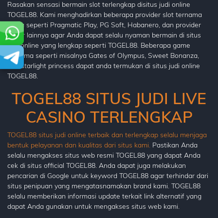
Rasakan sensasi bermain slot terlengkap disitus judi online
TOGEL88. Kami menghadirkan beberapa provider slot ternama
dunia seperti Pragmatic Play, PG Soft, Habanero, dan provider
besar lainnya agar Anda dapat selalu nyaman bermain di situs
slot online yang lengkap seperti TOGEL88. Beberapa game
ternama seperti misalnya Gates of Olympus, Sweet Bonanza,
dan starlight princess dapat anda termukan di situs judi online
TOGEL88.
TOGEL88 SITUS JUDI LIVE
CASINO TERLENGKAP
TOGEL88 situs judi online terbaik dan terlengkap selalu menjaga
bentuk pelayanan dan kualitas dari situs kami.
Pastikan Anda
selalu mengakses situs web resmi TOGEL88 yang dapat Anda
cek di situs official TOGEL88. Anda dapat juga melakukan
pencarian di Google untuk keyword TOGEL88 agar terhindar dari
situs penipuan yang mengatasnamakan brand kami. TOGEL88
selalu memberikan informasi update terkait link alternatif yang
dapat Anda gunakan untuk mengakses situs web kami.