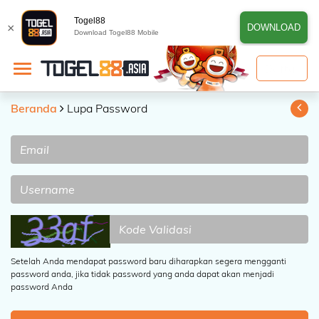
Togel88
×
DOWNLOAD
Download Togel88 Mobile
BERANDA
Daftar
NEWS :
DAH Dengan FITUR Terbaru, Deposit Via : - VIRTUAL ACCOUNT - E-WA
DAFTAR
Beranda
Lupa Password
TOGEL
LIVE
CASINO
SLOT
GAMES
ESPORTS
Setelah Anda mendapat password baru diharapkan segera mengganti
password anda, jika tidak password yang anda dapat akan menjadi
DEPOSIT
password Anda
HISTORY