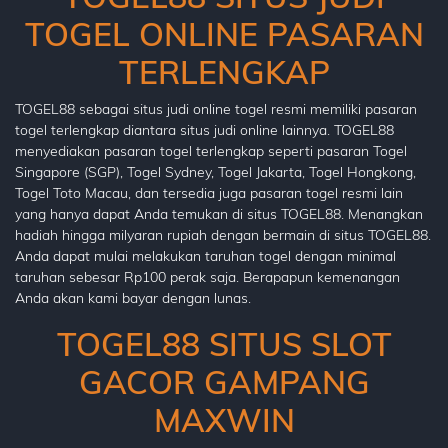
TOGEL ONLINE PASARAN
TERLENGKAP
TOGEL88 sebagai situs judi online togel resmi memiliki pasaran
togel terlengkap diantara situs judi online lainnya. TOGEL88
menyediakan pasaran togel terlengkap seperti pasaran Togel
Singapore (SGP), Togel Sydney, Togel Jakarta, Togel Hongkong,
Togel Toto Macau, dan tersedia juga pasaran togel resmi lain
yang hanya dapat Anda temukan di situs TOGEL88. Menangkan
hadiah hingga milyaran rupiah dengan bermain di situs TOGEL88.
Anda dapat mulai melakukan taruhan togel dengan minimal
taruhan sebesar Rp100 perak saja. Berapapun kemenangan
Anda akan kami bayar dengan lunas.
TOGEL88 SITUS SLOT
GACOR GAMPANG
MAXWIN